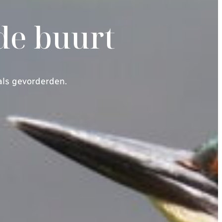
 de buurt
als gevorderden.